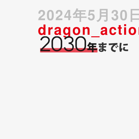
2024年5月30
dragon_acti